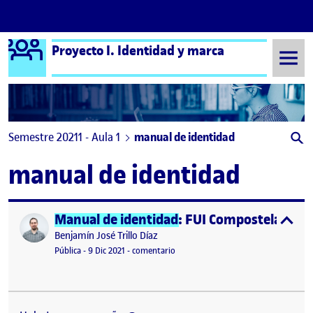
Logo Ágora
Proyecto I. Identidad y marca
Saltar al contenido
Semestre 20211 - Aula 1
manual de identidad
manual de identidad
Manual de identidad
: FUI Compostela
Publicado por
expa
Publicado por
Benjamín José Trillo Díaz
Visibilidad:
Fecha de publicación
en
Manual de identidad
: FUI Compos
Pública
-
9 Dic 2021
-
comentario