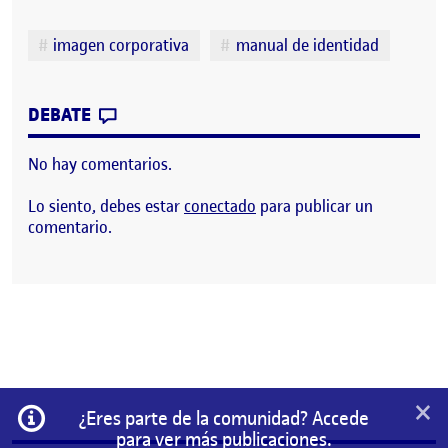
Etiquetas
imagen corporativa
manual de identidad
CONTRIBUTION
0
EN
MANUAL DE IDENTIDAD
: FUI COMPO
DEBATE
No hay comentarios.
Lo siento, debes estar
conectado
para publicar un
comentario.
×
Información
¿Eres parte de la comunidad? Accede
para ver más publicaciones.